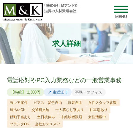
「株式会社 MアンドK」
滋賀の人材派遣会社
toggl
navig
「株式会社 MアンドK」 │ 滋賀の人材派遣会社
求人詳細
電話応対やPC入力業務などの一般営業事務
【時給】 1,300円
📍 東近江市
事務・オフィス
激レア案件
ピアス・髪色自由
服装自由
女性スタッフ多数
週払いOK
交通費支給
一人暮らし寮あり
駐車場あり
皆勤手当あり
土日祝休み
未経験者歓迎
女性活躍中
ブランクOK
当社おススメ♡