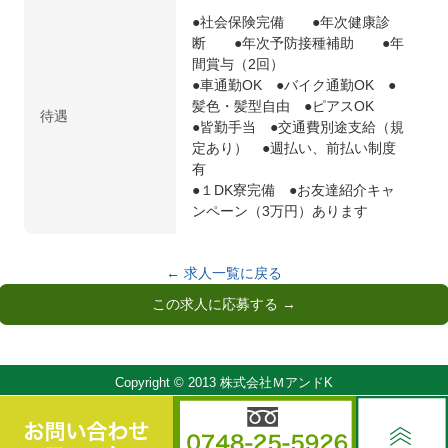
●社会保険完備 ●年次健康診
断 ●年次予防接種補助 ●年
間賞与（2回）
●車通勤OK ●バイク通勤OK ●
髪色・髪型自由 ●ピアスOK
待遇
●皆勤手当 ●交通費別途支給（規
定あり） ●週払い、前払い制度
有
●１DK寮完備 ●お友達紹介キャ
ンペーン（3万円）あります
← 求人一覧に戻る
この求人に応募する →
Copyright © 2013 株式会社ＭアンドK