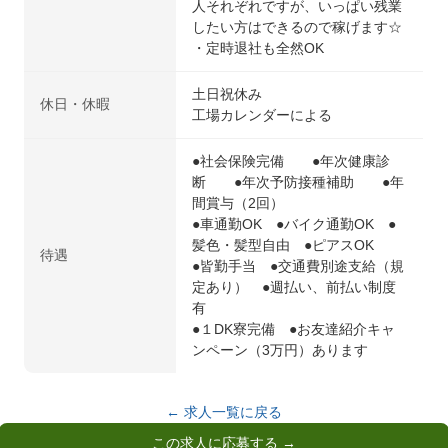
人それぞれですが、いっぱい残業
したい方はできるので稼げます☆
・定時退社も全然OK
土日祝休み
休日・休暇
工場カレンダーによる
●社会保険完備 ●年次健康診
断 ●年次予防接種補助 ●年
間賞与（2回）
●車通勤OK ●バイク通勤OK ●
髪色・髪型自由 ●ピアスOK
待遇
●皆勤手当 ●交通費別途支給（規
定あり） ●週払い、前払い制度
有
●１DK寮完備 ●お友達紹介キャ
ンペーン（3万円）あります
← 求人一覧に戻る
この求人に応募する →