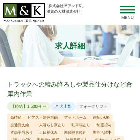
「株式会社 MアンドK」
滋賀の人材派遣会社
toggl
navig
「株式会社 MアンドK」 │ 滋賀の人材派遣会社
求人詳細
トラックへの積み降ろしや製品仕分けなど倉
庫内作業
【時給】1,500円 ～
📍 犬上郡
フォークリフト
高時給
ピアス・髪色自由
アットホーム
週払いOK
交通費支給
一人暮らし寮あり
駐車場あり
制服貸与
皆勤手当あり
土日祝休み
未経験者歓迎
男性活躍中
ブランクOK
資格持ち優遇
社員登用あり
当社おススメ♡