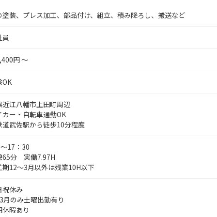
の塗装、プレス加工、部品付け、組立、積み降ろし、搬送など
社員
,400円 ～
OK
県近江八幡市上田町周辺
イカー・自転車通勤OK
鉄道武佐駅から徒歩10分程度
0～17：30
65分 実働7.97H
期12～3月以外は残業10H以下
日祝休み
～3月のみ土曜出勤有り
期休暇あり