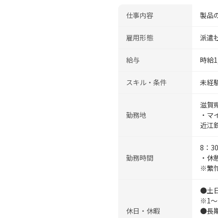
仕事内容
製品
雇用形態
派遣
給与
時給1
スキル・条件
未経験
滋賀
勤務地
・マ
近江
8：3
勤務時間
・休憩
※繁忙
●土
※1
休日・休暇
●長