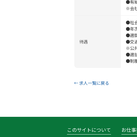
●有
※会
●社
●年
●週間
待遇
●交
※公
●週
●制
← 求人一覧に戻る
このサイトについて
お仕事