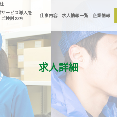
社
MアンドK」 │ 滋賀の人材
材サービス導入を
仕事内容
求人情報一覧
企業情報
ご検討の方
求人詳細