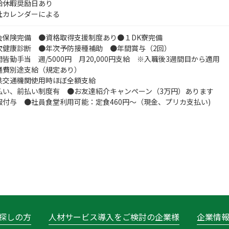
給休暇奨励日あり
社カレンダーによる
会保険完備 ●資格取得支援制度あり●１DK寮完備
次健康診断 ●年次予防接種補助 ●年間賞与（2回）
皆勤手当 週/5000円 月20,000円支給 ※入職後3週間目から適用
通費別途支給（規定あり）
共交通機関使用時ほぼ全額支給
払い、前払い制度有 ●お友達紹介キャンペーン（3万円）あります
服付与 ●社員食堂利用可能：定食460円～（現金、プリカ支払い)
探しの方
人材サービス導入をご検討の企業様
企業情