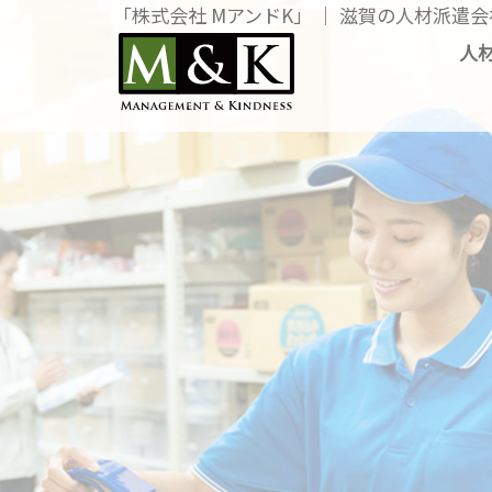
「株式会社 MアンドK」 │ 滋賀の人材派遣会
「株式会社 
人