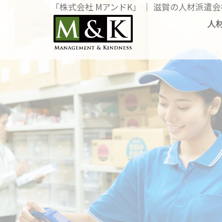
「株式会社 MアンドK」 │ 滋賀の人材派遣会
「株式会社 
人