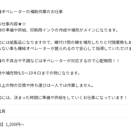
機オペレーターの補助作業のお仕事
お仕事内容★☆
物の準備や供給、印刷用インクの作成や補充がメインになります。
他には紙製品になりますので、糊付け用の糊を補充したりと付随業務も
らない事も機械オペレーターが居られるので安心して指導していただけ
機の不具合や不調などはオペレーターが対応するので心配無用！！
物や補充物も5～10キロまでの物になります。
以上の物の交換や持ち運びは一人では作業しません。
的には、決まった時間に準備や供給をしていくお仕事になっています！
社員
】1,200円～