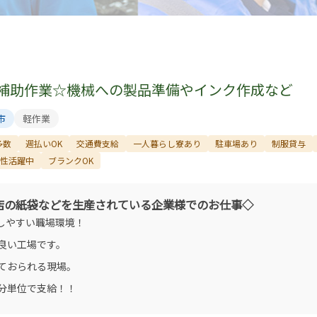
補助作業☆機械への製品準備やインク作成など
市
軽作業
多数
週払いOK
交通費支給
一人暮らし寮あり
駐車場あり
制服貸与
性活躍中
ブランクOK
店の紙袋などを生産されている企業様でのお仕事◇
しやすい職場環境！
良い工場です。
ておられる現場。
分単位で支給！！