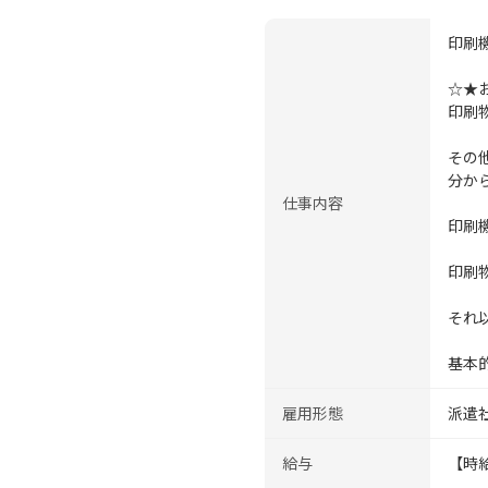
印刷
☆★
印刷
その
分か
仕事内容
印刷
印刷
それ
基本
雇用形態
派遣
給与
【時給