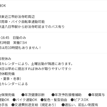
OK
県東近江市妙法寺町周辺
家用車・バイク自転車通勤可能
鉄道八日市駅から妙法寺町前までのバス有り
0～16:45 日勤のみ
1時間 実働7.5H
業は月10時間もありません！
日祝休み
場カレンダーにより、土曜出勤が隔週にあります。
休日は早めに提出すれば休みが取りやすいです☆
期休暇完備
W・夏季・冬季）
社カレンダーによる
会保険完備 ●年次健康診断 ●年次予防接種補助 ●年間賞与（
通勤OK ●バイク通勤OK ●髪色・髪型自由 ●ピアスOK
勤手当 ●交通費別途支給（規定あり） ●週払い、前払い制度有