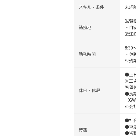
スキル・条件
未経験
滋賀
勤務地
・自
近江
8:3
勤務時間
・休憩
※残
●土
※工
希望
休日・休暇
●長
（G
※会
●社
●車
待遇
●皆