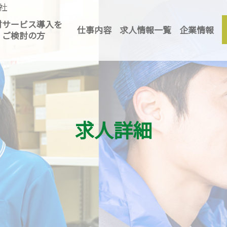
社
MアンドK」 │ 滋賀の人材
材サービス導入を
仕事内容
求人情報一覧
企業情報
ご検討の方
求人詳細