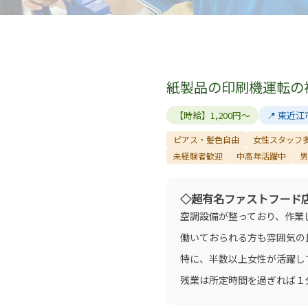
紙製品の印刷機運転の
【時給】1,200円～
📍 東近江
ピアス・髪色自由
女性スタッフ
未経験者歓迎
中高年活躍中
男
◇超有名ファストフード
空調設備が整っており、作業
働いておられる方も雰囲気の
特に、半数以上女性が活躍し
残業は所定時間を過ぎれば１